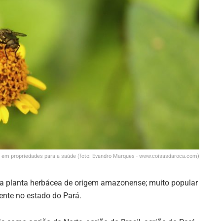
 em propriedades para a saúde (foto: Evandro Marques - www.coisasdaroca.com)
a planta herbácea de origem amazonense; muito popular
mente no estado do Pará.