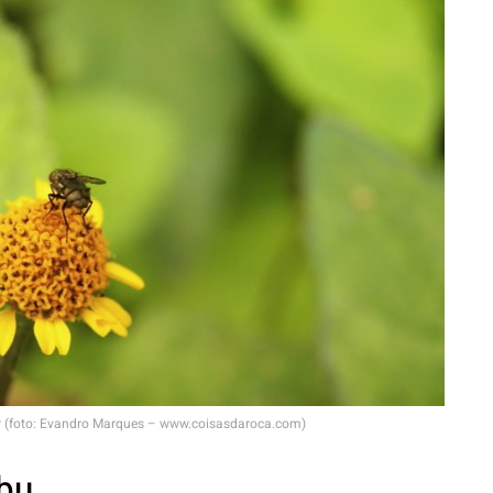
r (foto: Evandro Marques – www.coisasdaroca.com)
bu