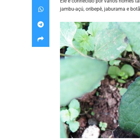
Ele é conhecido por vários nomes tai
jambu-açú, oribepê, jaburama e botã