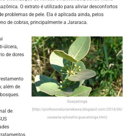
azônica. O extrato é utilizado para aliviar desconfortos
e problemas de pele. Ela é aplicada ainda, pelos
eno de cobras, principalmente a Jararaca.
ui
i-úlcera,
io de dores
orestamento
o; além de
 bosques.
Guaçatonga
(http://professoralucianekawa.blogspot.com/2014/06/
nal de
casearia-sylvestris-guacatonga.htm)
 SUS
ades
 tratamentos.