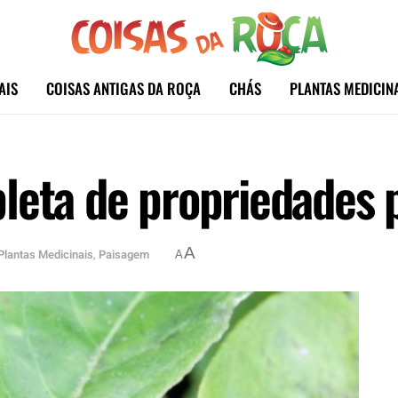
AIS
COISAS ANTIGAS DA ROÇA
CHÁS
PLANTAS MEDICIN
leta de propriedades 
A
Plantas Medicinais
,
Paisagem
A