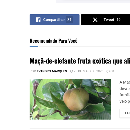
Compartilhar
31
Tweet
19
Recomendado Para Você
Maçã-de-elefante fruta exótica que a
POR
EVANDRO MARQUES
25 DE MAIO DE 2026
88
A Maç
de-abr
famíli
veio p
LE