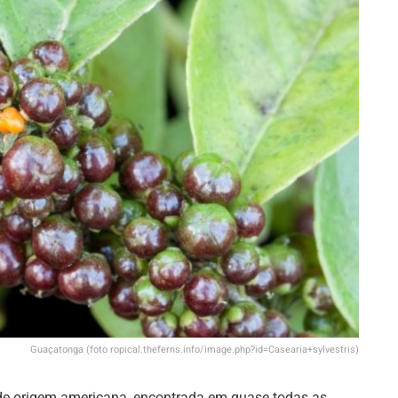
Guaçatonga (foto ropical.theferns.info/image.php?id=Casearia+sylvestris)
de origem americana, encontrada em quase todas as