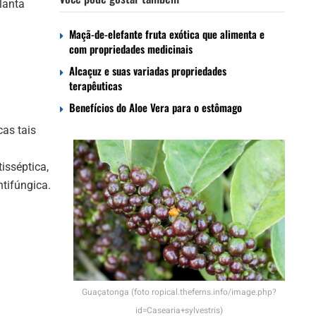
lanta
.
Maçã-de-elefante fruta exótica que alimenta e
com propriedades medicinais
Alcaçuz e suas variadas propriedades
terapêuticas
Benefícios do Aloe Vera para o estômago
cas tais
tisséptica,
ntifúngica.
Guaçatonga (foto ropical.theferns.info/image.php?
id=Casearia+sylvestris)