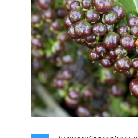
Guaçatonga (
Casearia sylvestris)
é 