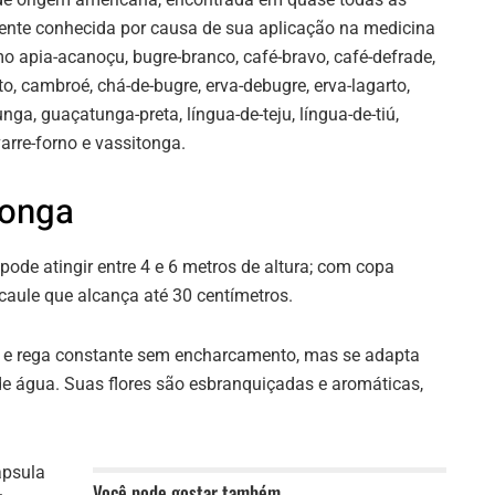
mente conhecida por causa de sua aplicação na medicina
mo apia-acanoçu, bugre-branco, café-bravo, café-defrade,
o, cambroé, chá-de-bugre, erva-debugre, erva-lagarto,
nga, guaçatunga-preta, língua-de-teju, língua-de-tiú,
arre-forno e vassitonga.
tonga
pode atingir entre 4 e 6 metros de altura; com copa
 caule que alcança até 30 centímetros.
es e rega constante sem encharcamento, mas se adapta
de água. Suas flores são esbranquiçadas e aromáticas,
ápsula
Você pode gostar também