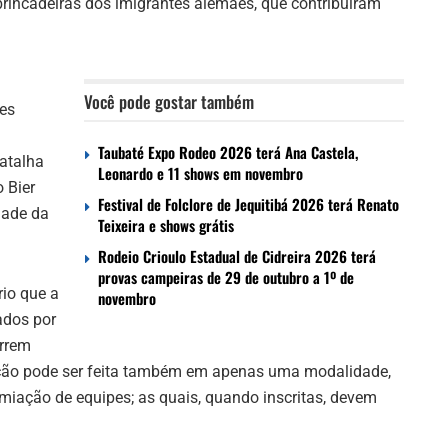
 brincadeiras dos imigrantes alemães, que contribuíram
Você pode gostar também
es
Taubaté Expo Rodeo 2026 terá Ana Castela,
atalha
Leonardo e 11 shows em novembro
o Bier
Festival de Folclore de Jequitibá 2026 terá Renato
dade da
Teixeira e shows grátis
Rodeio Crioulo Estadual de Cidreira 2026 terá
provas campeiras de 29 de outubro a 1º de
rio que a
novembro
ados por
orrem
ição pode ser feita também em apenas uma modalidade,
miação de equipes; as quais, quando inscritas, devem