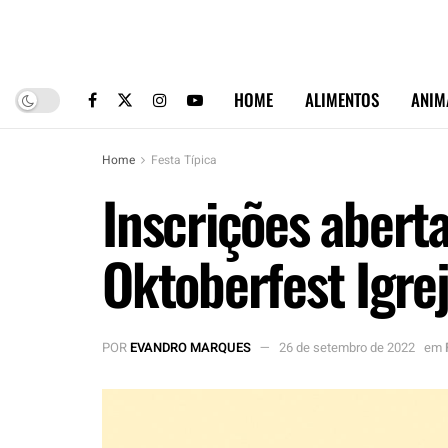
HOME
ALIMENTOS
ANIM
Home
Festa Típica
Inscrições abert
Oktoberfest Igre
POR
EVANDRO MARQUES
26 de setembro de 2022
em