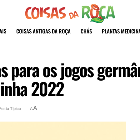
AIS
COISAS ANTIGAS DA ROÇA
CHÁS
PLANTAS MEDICIN
as para os jogos germâ
jinha 2022
A
Festa Típica
A