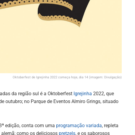
Oktoberfest de Igrejinha 2022 começa hoje, dia 14 (imagem: Divulgação)
adas da região sul é a Oktoberfest
Igrejinha
2022, que
 de outubro; no Parque de Eventos Almiro Grings, situado
33ª edição, conta com uma
programação variada
, repleta
 alemã; como os deliciosos
pretzels
, e os saborosos