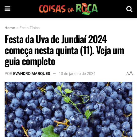
Home
Festa Típica
Festa da Uva de Jundiaí 2024
começa nesta quinta (11). Veja um
guia completo
A
POR
EVANDRO MARQUES
10 de janeiro de 2024
A