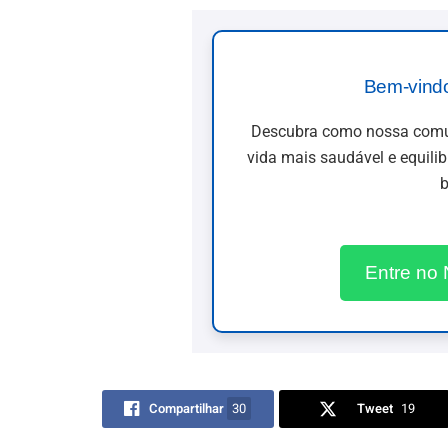
Bem-vind
Descubra como nossa comun
vida mais saudável e equili
b
Entre no
Compartilhar
30
Tweet
19