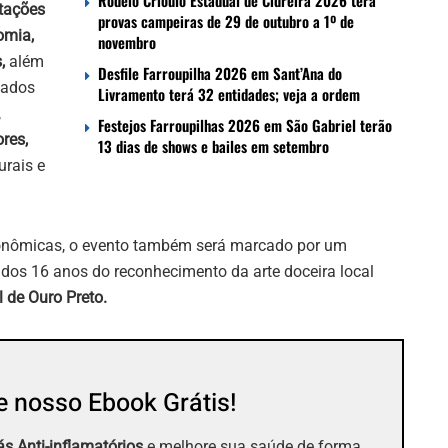
Rodeio Crioulo Estadual de Cidreira 2026 terá
ntações
provas campeiras de 29 de outubro a 1º de
nomia,
novembro
,
além
Desfile Farroupilha 2026 em Sant’Ana do
zados
Livramento terá 32 entidades; veja a ordem
,
Festejos Farroupilhas 2026 em São Gabriel terão
ores,
13 dias de shows e bailes em setembro
rais e
tronômicas, o evento também será marcado por um
os 16 anos do reconhecimento da arte doceira local
l de Ouro Preto.
 nosso Ebook Grátis!
s Anti-inflamatórios
e melhore sua saúde de forma