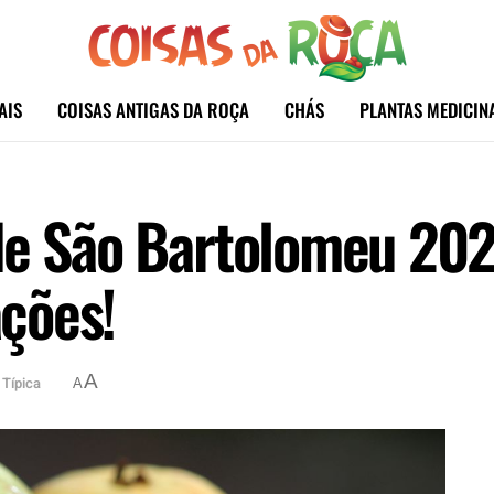
AIS
COISAS ANTIGAS DA ROÇA
CHÁS
PLANTAS MEDICIN
 de São Bartolomeu 20
ações!
A
 Típica
A