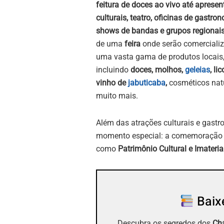
feitura de doces ao vivo até aprese
culturais, teatro, oficinas de gastro
shows de bandas e grupos regionais
de uma
feira
onde serão comerciali
uma vasta gama de produtos locais
incluindo
doces, molhos,
geleias
, lic
vinho de
jabuticaba
,
cosméticos natu
muito mais.
Além das atrações culturais e gas
momento especial: a comemoração d
como
Patrimônio Cultural e Imateria
Baixe
Descubra os segredos dos
Chá