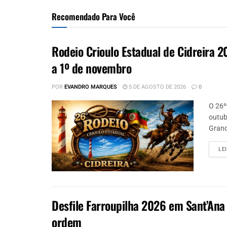
Recomendado Para Você
Rodeio Crioulo Estadual de Cidreira 
a 1º de novembro
POR
EVANDRO MARQUES
5 DE AGOSTO DE 2026
0
O 26º
outub
Grand
LE
Desfile Farroupilha 2026 em Sant’Ana 
ordem