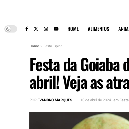
HOME
ALIMENTOS
ANIM
Home
Festa Típica
Festa da Goiaba
abril! Veja as atr
POR
EVANDRO MARQUES
10 de abril de 2024
em
Festa