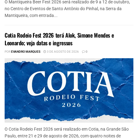
O Mantiqueira Beer Fest 2026 será realizado de 9 a 12 de outubro,
no Centro de Eventos de Santo Antônio do Pinhal, na Serra da
Mantiqueira, com entrada...
Cotia Rodeio Fest 2026 terá Alok, Simone Mendes e
Leonardo; veja datas e ingressos
POR
EVANDRO MARQUES
3 DE AGOSTO DE 2026
0
O Cotia Rodeio Fest 2026 será realizado em Cotia, na Grande São
Paulo, entre 21 e 29 de agosto de 2026, com quatro noites de