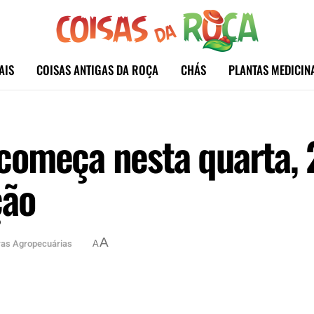
AIS
COISAS ANTIGAS DA ROÇA
CHÁS
PLANTAS MEDICIN
começa nesta quarta, 
ção
A
ras Agropecuárias
A