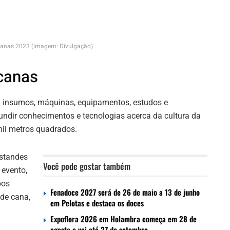
anas 2023 (imagem: Divulgação)
canas
 insumos, máquinas, equipamentos, estudos e
undir conhecimentos e tecnologias acerca da cultura da
il metros quadrados.
standes
Você pode gostar também
 evento,
pos
Fenadoce 2027 será de 26 de maio a 13 de junho
de cana,
em Pelotas e destaca os doces
Expoflora 2026 em Holambra começa em 28 de
agosto e vai até 27 de setembro