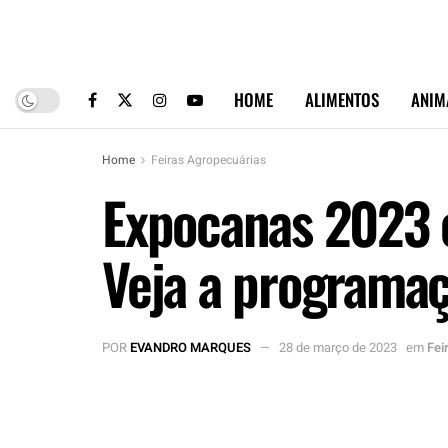
HOME
ALIMENTOS
ANIM
Home
Feiras Agropecuárias
Expocanas 2023 
Veja a programa
POR
EVANDRO MARQUES
28 de março de 2023
em
Fei