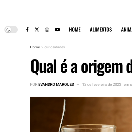
HOME
ALIMENTOS
ANIM
Home
curiosidades
Qual é a origem 
POR
EVANDRO MARQUES
12 de fevereiro de 2023
em
c