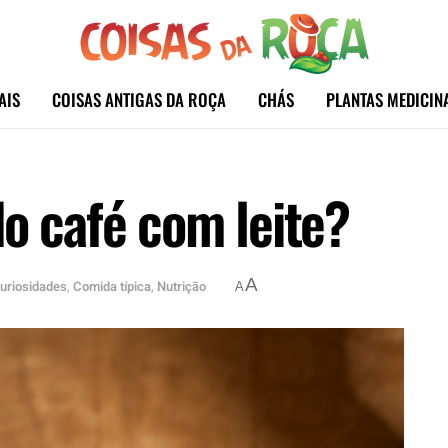
AIS
COISAS ANTIGAS DA ROÇA
CHÁS
PLANTAS MEDICIN
do café com leite?
A
uriosidades
,
Comida típica
,
Nutrição
A