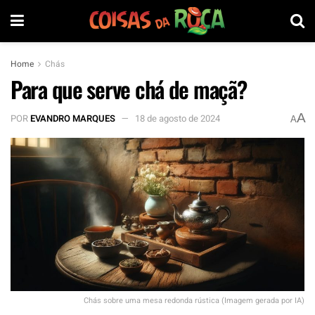
Home
Chás
Para que serve chá de maçã?
A
POR
EVANDRO MARQUES
18 de agosto de 2024
A
Chás sobre uma mesa redonda rústica (Imagem gerada por IA)