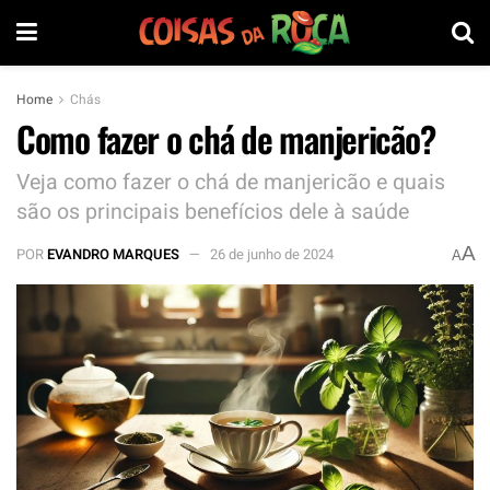
Home
Chás
Como fazer o chá de manjericão?
Veja como fazer o chá de manjericão e quais
são os principais benefícios dele à saúde
A
POR
EVANDRO MARQUES
26 de junho de 2024
A