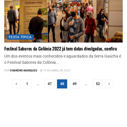
FESTA TÍPICA
Festival Sabores da Colônia 2022 já tem datas divulgadas, confira
Um dos eventos mais conhecidos e aguardados da Serra Gaúcha é
o Festival Sabores da Colônia...
POR
EVANDRO MARQUES
19 DE ABRIL DE 2022
1
…
47
48
49
…
52