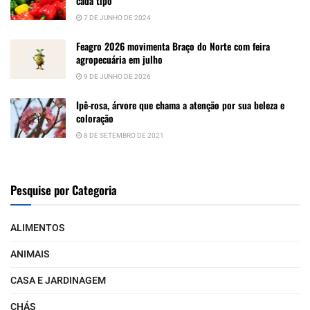
cada tipo
7 DE JUNHO DE 2024
Feagro 2026 movimenta Braço do Norte com feira
agropecuária em julho
9 DE JUNHO DE 2026
Ipê-rosa, árvore que chama a atenção por sua beleza e
coloração
8 DE SETEMBRO DE 2021
Pesquise por Categoria
ALIMENTOS
ANIMAIS
CASA E JARDINAGEM
CHÁS