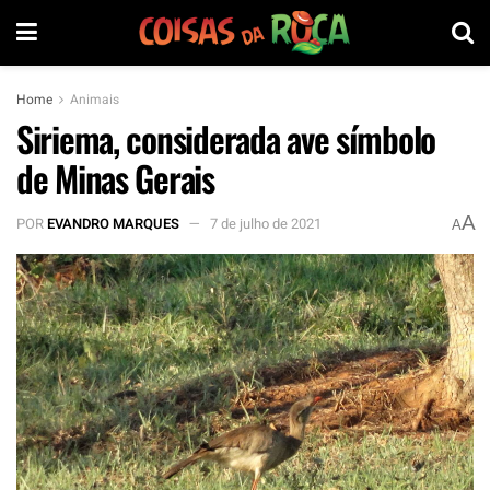
Home
Animais
Siriema, considerada ave símbolo
de Minas Gerais
A
POR
EVANDRO MARQUES
7 de julho de 2021
A