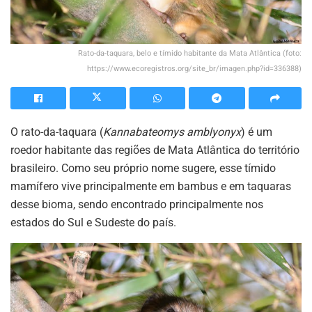
Rato-da-taquara, belo e tímido habitante da Mata Atlântica (foto:
https://www.ecoregistros.org/site_br/imagen.php?id=336388)
O rato-da-taquara (
Kannabateomys amblyonyx
) é um
roedor habitante das regiões de Mata Atlântica do território
brasileiro. Como seu próprio nome sugere, esse tímido
mamífero vive principalmente em bambus e em taquaras
desse bioma, sendo encontrado principalmente nos
estados do Sul e Sudeste do país.