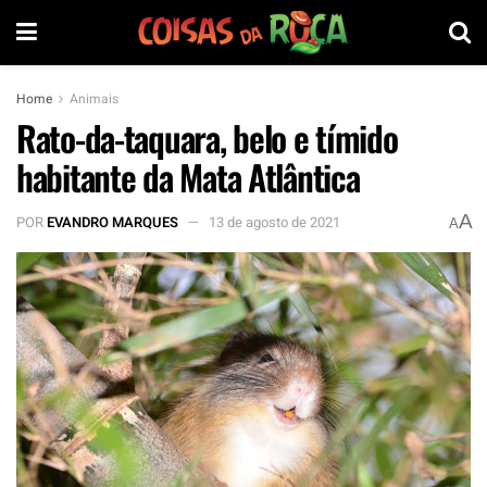
Home
Animais
Rato-da-taquara, belo e tímido
habitante da Mata Atlântica
A
POR
EVANDRO MARQUES
13 de agosto de 2021
A