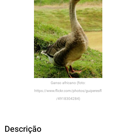
Ganso africano (foto:
https://www.flickr.com/photos/guiperesfl
/4918304284)
Descrição