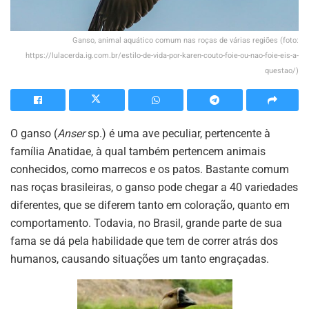
Ganso, animal aquático comum nas roças de várias regiões (foto:
https://lulacerda.ig.com.br/estilo-de-vida-por-karen-couto-foie-ou-nao-foie-eis-a-
questao/)
O ganso (
Anser
sp.) é uma ave peculiar, pertencente à
família Anatidae, à qual também pertencem animais
conhecidos, como marrecos e os patos. Bastante comum
nas roças brasileiras, o ganso pode chegar a 40 variedades
diferentes, que se diferem tanto em coloração, quanto em
comportamento. Todavia, no Brasil, grande parte de sua
fama se dá pela habilidade que tem de correr atrás dos
humanos, causando situações um tanto engraçadas.