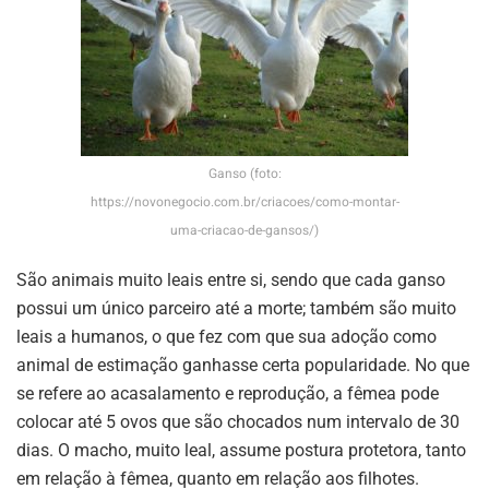
Ganso (foto:
https://novonegocio.com.br/criacoes/como-montar-
uma-criacao-de-gansos/)
São animais muito leais entre si, sendo que cada ganso
possui um único parceiro até a morte; também são muito
leais a humanos, o que fez com que sua adoção como
animal de estimação ganhasse certa popularidade. No que
se refere ao acasalamento e reprodução, a fêmea pode
colocar até 5 ovos que são chocados num intervalo de 30
dias. O macho, muito leal, assume postura protetora, tanto
em relação à fêmea, quanto em relação aos filhotes.