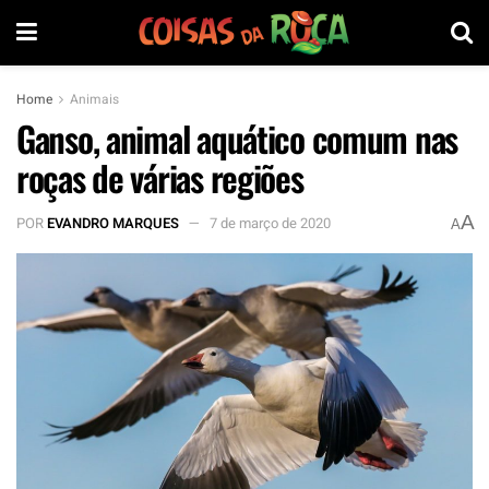
Home
Animais
Ganso, animal aquático comum nas
roças de várias regiões
A
POR
EVANDRO MARQUES
7 de março de 2020
A