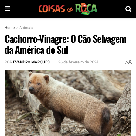
Home
Animais
Cachorro-Vinagre: O Cão Selvagem
da América do Sul
A
POR
EVANDRO MARQUES
26 de fevereiro de 2024
A