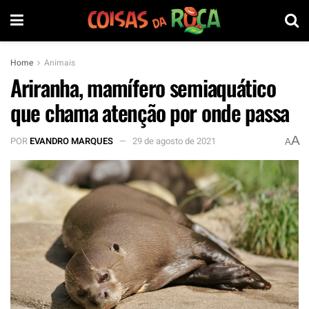
Home
Animais
Ariranha, mamífero semiaquático
que chama atenção por onde passa
A
POR
EVANDRO MARQUES
29 de agosto de 2021
A