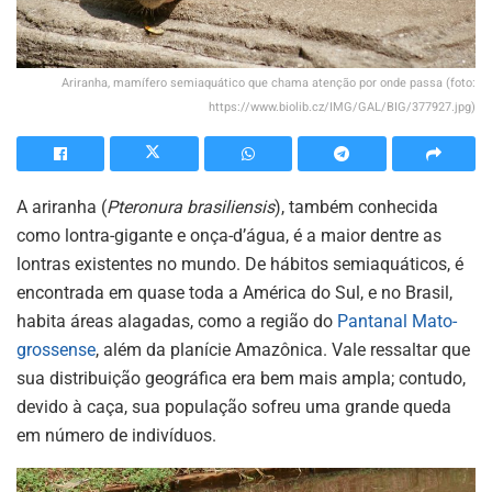
Ariranha, mamífero semiaquático que chama atenção por onde passa (foto:
https://www.biolib.cz/IMG/GAL/BIG/377927.jpg)
A ariranha (
Pteronura brasiliensis
), também conhecida
como lontra-gigante e onça-d’água, é a maior dentre as
lontras existentes no mundo. De hábitos semiaquáticos, é
encontrada em quase toda a América do Sul, e no Brasil,
habita áreas alagadas, como a região do
Pantanal Mato-
grossense
, além da planície Amazônica. Vale ressaltar que
sua distribuição geográfica era bem mais ampla; contudo,
devido à caça, sua população sofreu uma grande queda
em número de indivíduos.