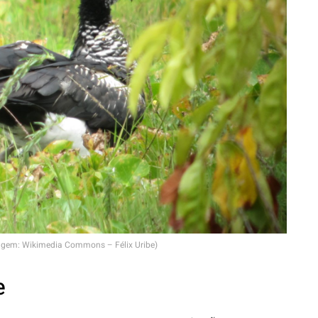
em: Wikimedia Commons – Félix Uribe)
e