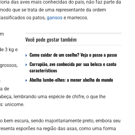
ioria das aves mais conhecidas do país, não faz parte da
modo que se trata de uma representante da ordem
assificados os patos,
gansos
e marrecos.
em
Você pode gostar também
e 3 kg e
Como cuidar de um coelho? Veja o passo a passo
Corrupião, ave conhecida por sua beleza e canto
grossos,
característicos
Abelha lambe-olhos: a menor abelha do mundo
e
ça de
beça, lembrando uma espécie de chifre, o que lhe
: unicorne.
o bem escura, sendo majoritariamente preto, embora seu
presenta esporões na região das asas, como uma forma