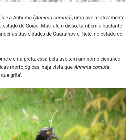
ve símbolo do estado de Goiás (imagem: Flickr - Wagner Machado Carlos Lemes)
ís é a Anhuma (
Anhima cornuta
), uma ave relativamente
o estado de Goiás. Mas, além disso, também é bastante
ndeiras das cidades de Guarulhos e Tietê, no estado de
e e ema-preta, essa bela ave tem um nome científico
icas morfológicas; haja vista que
Anhima cornuta
que grita’.