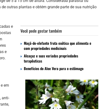
inge de 5 a 15 cm de altura. Considerada parasita ou
zes de outras plantas e obtém grande parte de sua nutrição
.
icadas e
Você pode gostar também
spostas
em
Maçã-de-elefante fruta exótica que alimenta e
ores
com propriedades medicinais
as e
Alcaçuz e suas variadas propriedades
bro.
terapêuticas
Benefícios do Aloe Vera para o estômago
E e em
 anti-
rante,