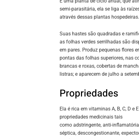
É uma planta de ciclo anual, que at
semi-parasitária, ela se liga às raí
através dessas plantas hospedeiras
Suas hastes são quadradas e ramif
as folhas verdes serrilhadas são di
em pares. Produz pequenas flores 
pontas das folhas superiores, nas c
brancas e roxas, cobertas de manch
listras; e aparecem de julho a setem
Propriedades
Ela é rica em vitaminas A, B, C, D e 
propriedades medicinais tais
como adstringente, anti-inflamatória,
séptica, descongestionante, expecto