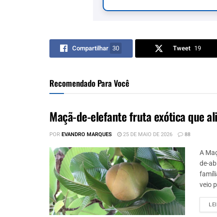
Compartilhar
30
Tweet
19
Recomendado Para Você
Maçã-de-elefante fruta exótica que a
POR
EVANDRO MARQUES
25 DE MAIO DE 2026
88
A Maç
de-abr
famíli
veio p
LE