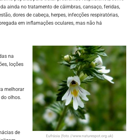
Ajuda ainda no tratamento de câimbras, cansaço, feridas,
gestão, dores de cabeça, herpes, infecções respiratórias,
empregada em inflamações oculares, mas não há
das na
ões, loções
a melhorar
 do olhos.
mácias de
Eufrásia (foto //www.naturespot.org.uk)