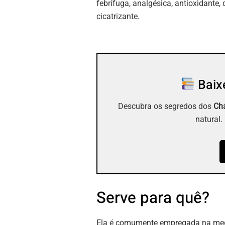
febrífuga, analgésica, antioxidante, 
cicatrizante.
Baixe
Descubra os segredos dos
Chá
natural.
Serve para quê?
Ela é comumente empregada na medic