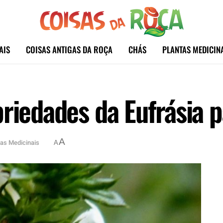
AIS
COISAS ANTIGAS DA ROÇA
CHÁS
PLANTAS MEDICIN
priedades da Eufrásia 
A
tas Medicinais
A