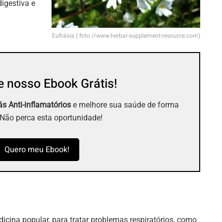
digestiva e
Eufrásia ( foto //www.herbal-supplement-resource.com)
 nosso Ebook Grátis!
s Anti-inflamatórios
e melhore sua saúde de forma
 Não perca esta oportunidade!
Quero meu Ebook!
ina popular, para tratar problemas respiratórios, como