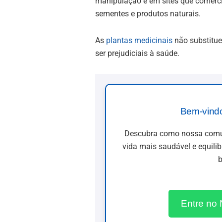
manipulação e em sites que comerc
sementes e produtos naturais.
As
plantas medicinais
não substitu
ser prejudiciais à saúde.
Bem-vind
Descubra como nossa comun
vida mais saudável e equili
b
Entre no