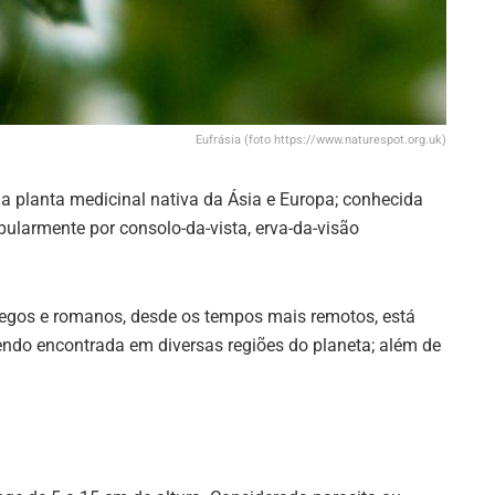
Eufrásia (foto https://www.naturespot.org.uk)
a planta medicinal nativa da Ásia e Europa; conhecida
ularmente por consolo-da-vista, erva-da-visão
egos e romanos, desde os tempos mais remotos, está
endo encontrada em diversas regiões do planeta; além de