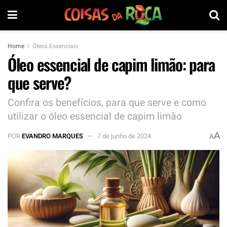
Home
Óleos Essenciais
Óleo essencial de capim limão: para
que serve?
Confira os benefícios, para que serve e como
utilizar o óleo essencial de capim limão
A
POR
EVANDRO MARQUES
7 de junho de 2024
A