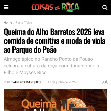
Home
Festa Típica
Queima do Alho Barretos 2026 leva
comida de comitiva e moda de viola
ao Parque do Peão
Almoço típico no Rancho Ponto de Pouso
celebra a cultura da roça com Ronaldo Viola
Filho e Moyses Rico
A
POR
EVANDRO MARQUES
17 de junho de 2026
A