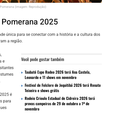
 Pomerana (imagem: Reprodução)
a Pomerana 2025
e única para se conectar com a história e a cultura dos
am a região.
,
Você pode gostar também
a e
isitantes
Taubaté Expo Rodeo 2026 terá Ana Castela,
ostumes
Leonardo e 11 shows em novembro
.
Festival de Folclore de Jequitibá 2026 terá Renato
Teixeira e shows grátis
2025 é
Rodeio Crioulo Estadual de Cidreira 2026 terá
es para
provas campeiras de 29 de outubro a 1º de
ques
novembro