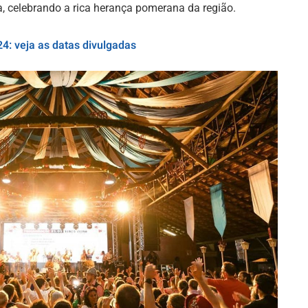
ria, celebrando a rica herança pomerana da região.
4: veja as datas divulgadas