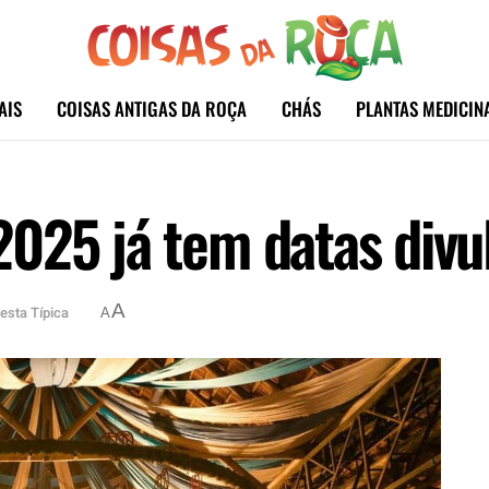
AIS
COISAS ANTIGAS DA ROÇA
CHÁS
PLANTAS MEDICIN
025 já tem datas divul
A
esta Típica
A