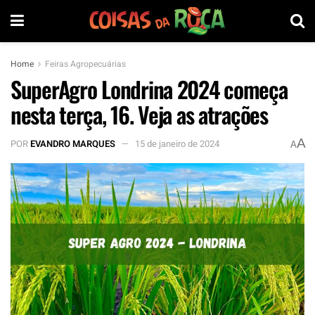
Home
Feiras Agropecuárias
SuperAgro Londrina 2024 começa
nesta terça, 16. Veja as atrações
A
POR
EVANDRO MARQUES
15 de janeiro de 2024
A