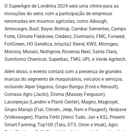
O SuperAgro de Londrina 2024 será uma vitrine para as
inovações do setor, com a participação de empresas
renomadas em insumos agrícolas, como Albaugh,
Aminoagro, Basf, Bayer, Biotrop, Cambaí Sementes, Campo
Forte, Climate Fieldview, Credenz, Donmario, FMC, Forseed,
FortGreen, HO Genética, Intacta2 Xtend, KWS, Microgeo,
Monsoy, Mosaic, Nutrigrow, Rovensa Next, Santa Clara,
Sumitomo Chemical, Superbac, TMG, UPL e Verde Agritech.
Além disso, o evento contará com a presença de grandes
marcas do segmento de maquinários, veículos e serviços,
incluindo Alper Seguros, Grupo Barigui (Ford e Renault),
Comasa Agro (Jacto), Disma (Massey Ferguson),
Lavorpeças (Landini e Planti Center), Magno, Magnojet,
Grupo Marajó (Fiat, Citroën, Jeep, Ram e Peugeot), Norpave
(Volkswagen), Planta Fértil (Venci Tudo, Jan e KS), Pesenti
Smart Farming, Top100 (Tatu, GTS, Orion e Imak), Agro