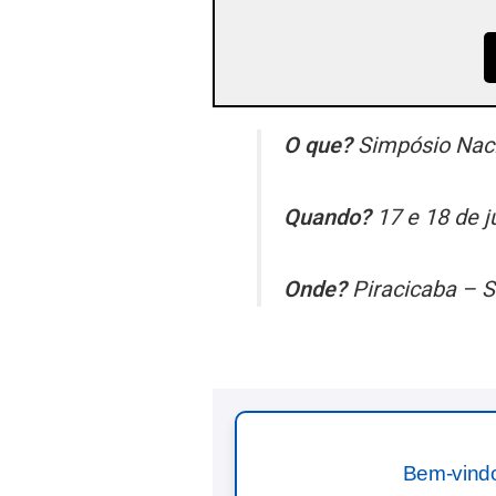
O que?
Simpósio Nacio
Quando?
17 e 18 de j
Onde?
Piracicaba – 
Bem-vind