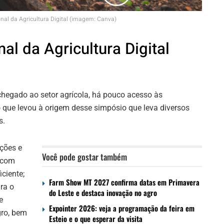
nal da Agricultura Digital (imagem: Canva)
l da Agricultura Digital
 chegado ao setor agrícola, há pouco acesso às
 que levou à origem desse simpósio que leva diversos
s.
ções e
Você pode gostar também
r com
ciente;
Farm Show MT 2027 confirma datas em Primavera
ra o
do Leste e destaca inovação no agro
e
Expointer 2026: veja a programação da feira em
gro, bem
Esteio e o que esperar da visita