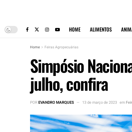
HOME
ALIMENTOS
ANIM
Home
Feiras Agropecuárias
Simpósio Naciona
julho, confira
POR
EVANDRO MARQUES
13 de março de 2023
em
Fei