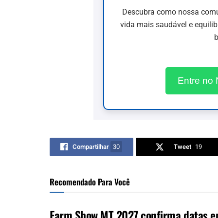
Descubra como nossa comun
vida mais saudável e equili
b
Entre no
Compartilhar
30
Tweet
19
Recomendado Para Você
Farm Show MT 2027 confirma datas em