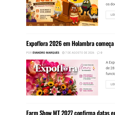
os do
LE
Expoflora 2026 em Holambra começa e
POR
EVANDRO MARQUES
7 DE AGOSTO DE 2026
0
A Exp
de 28
funci
LE
Farm Show MT 2027 confirma datas em