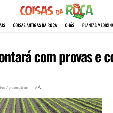
AIS
COISAS ANTIGAS DA ROÇA
CHÁS
PLANTAS MEDICIN
ntará com provas e co
A
iras Agropecuárias
A