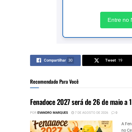
Entre no
Compartilhar
30
Tweet
19
Recomendado Para Você
Fenadoce 2027 será de 26 de maio a 1
POR
EVANDRO MARQUES
7 DE AGOSTO DE 2026
0
A Fen
no Ce