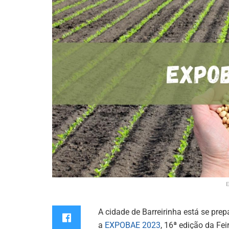
E
A cidade de Barreirinha está se pre
a
EXPOBAE 2023
, 16ª edição da Fei