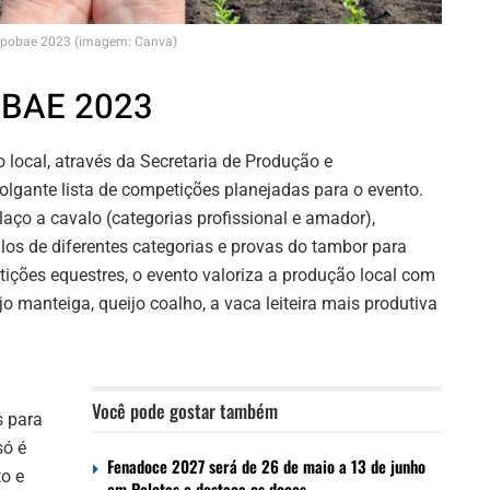
pobae 2023 (imagem: Canva)
OBAE 2023
 local, através da Secretaria de Produção e
lgante lista de competições planejadas para o evento.
aço a cavalo (categorias profissional e amador),
alos de diferentes categorias e provas do tambor para
ções equestres, o evento valoriza a produção local com
o manteiga, queijo coalho, a vaca leiteira mais produtiva
Você pode gostar também
s para
só é
Fenadoce 2027 será de 26 de maio a 13 de junho
o e
em Pelotas e destaca os doces