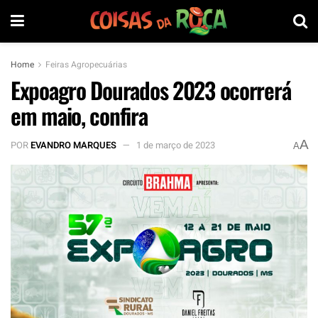
Home
Feiras Agropecuárias
Expoagro Dourados 2023 ocorrerá
em maio, confira
A
POR
EVANDRO MARQUES
1 de março de 2023
A