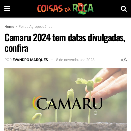
Home
Feiras Agropecuárias
Camaru 2024 tem datas divulgadas,
confira
A
POR
EVANDRO MARQUES
8 de novembro de 2023
A