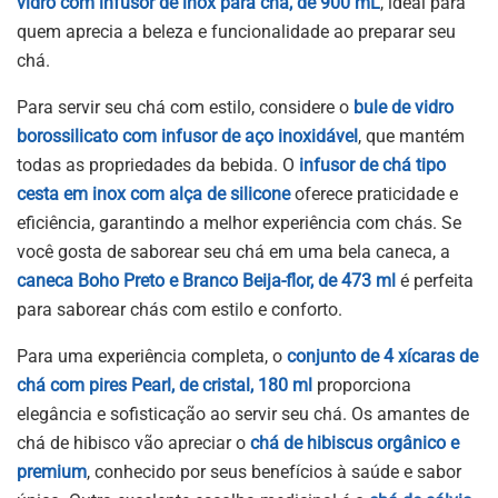
vidro com infusor de inox para chá, de 900 mL
, ideal para
quem aprecia a beleza e funcionalidade ao preparar seu
chá.
Para servir seu chá com estilo, considere o
bule de vidro
borossilicato com infusor de aço inoxidável
, que mantém
todas as propriedades da bebida. O
infusor de chá tipo
cesta em inox com alça de silicone
oferece praticidade e
eficiência, garantindo a melhor experiência com chás. Se
você gosta de saborear seu chá em uma bela caneca, a
caneca Boho Preto e Branco Beija-flor, de 473 ml
é perfeita
para saborear chás com estilo e conforto.
Para uma experiência completa, o
conjunto de 4 xícaras de
chá com pires Pearl, de cristal, 180 ml
proporciona
elegância e sofisticação ao servir seu chá. Os amantes de
chá de hibisco vão apreciar o
chá de hibiscus orgânico e
premium
, conhecido por seus benefícios à saúde e sabor