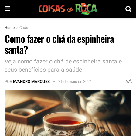
Home
Chás
Como fazer o chá da espinheira
santa?
Veja como fazer o chá de espinheira santa e
seus benefícios para a saúde
A
POR
EVANDRO MARQUES
21 de maio de 2024
A