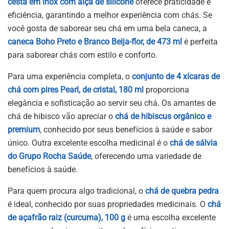
cesta em inox com alça de silicone
oferece praticidade e
eficiência, garantindo a melhor experiência com chás. Se
você gosta de saborear seu chá em uma bela caneca, a
caneca Boho Preto e Branco Beija-flor, de 473 ml
é perfeita
para saborear chás com estilo e conforto.
Para uma experiência completa, o
conjunto de 4 xícaras de
chá com pires Pearl, de cristal, 180 ml
proporciona
elegância e sofisticação ao servir seu chá. Os amantes de
chá de hibisco vão apreciar o
chá de hibiscus orgânico e
premium
, conhecido por seus benefícios à saúde e sabor
único. Outra excelente escolha medicinal é o
chá de sálvia
do Grupo Rocha Saúde
, oferecendo uma variedade de
benefícios à saúde.
Para quem procura algo tradicional, o
chá de quebra pedra
é ideal, conhecido por suas propriedades medicinais. O
chá
de açafrão raiz (curcuma), 100 g
é uma escolha excelente