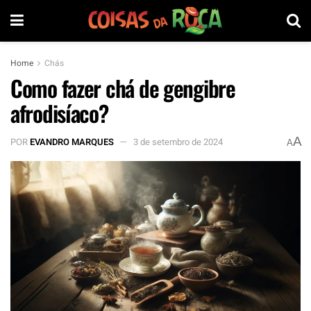
Home
Chás
Como fazer chá de gengibre
afrodisíaco?
A
POR
EVANDRO MARQUES
3 de setembro de 2024
A