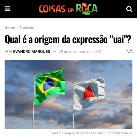
Home
Tradição
Qual é a origem da expressão “uai”?
A
POR
EVANDRO MARQUES
29 de dezembro de 2022
A
Qual é a origem da expressão "uai"? (imagem: Canva)