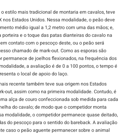
o estilo mais tradicional de montaria em cavalos, teve
X nos Estados Unidos. Nessa modalidade, o peão deve
imento médio igual a 1,2 metro com uma das mãos; e,
 porteira e o toque das patas dianteiras do cavalo na
 em contato com o pescoço deste, ou o peão será
ocesso chamado de mark-out. Como as esporas são
or permanece de joelhos flexionados, na frequência dos
odalidade, a avaliação é de 0 a 100 pontos, o tempo é
resenta o local de apoio do laço.
ais recente também teve sua origem nos Estados
ark-out, assim como na primeira modalidade. Contudo, é
 uma alça de couro confeccionada sob medida para cada
ernelha do cavalo; de modo que o competidor monta
ssa modalidade, o competidor permanece quase deitado,
das do pescoço para o sentido do bareback. A avaliação
nte caso o peão aguente permanecer sobre o animal