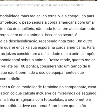
w.comprerural.com/team-penning-saiba-mais-sobre-o-esporte/)
alidade mais radical do torneio, ela chegou ao país
competição, o peão segura a corda americana com uma
de mão de equilíbrio, não pode tocar em absolutamente
orpo, nem no do animal). Isso, caso ocorra, é
o de desclassificação, recebendo nota zero. Um outro
m querer encaixa sua espora na corda americana. Para
 os juízes consideram a dificuldade que o animal impõe
domínio total sobre o animal. Desse modo, quanto maior
ue vai até os 100 pontos, considerando um tempo de 8
a que não é permitido o uso de equipamentos que
 competição.
 ser a única modalidade feminina do campeonato, essa
etrônico que calcula inclusive os milésimos de segundo
ar a linha imaginária com fotocélulas, o cronômetro é
 competidora deve contornar 3 tambores que estão