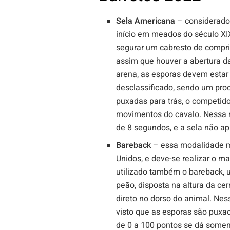
Sela Americana
– considerado 
início em meados do século XI
segurar um cabresto de compr
assim que houver a abertura da
arena, as esporas devem estar
desclassificado, sendo um pr
puxadas para trás, o competid
movimentos do cavalo. Nessa m
de 8 segundos, e a sela não ap
Bareback
– essa modalidade m
Unidos, e deve-se realizar o m
utilizado também o bareback,
peão, disposta na altura da c
direto no dorso do animal. Ne
visto que as esporas são puxa
de 0 a 100 pontos se dá some