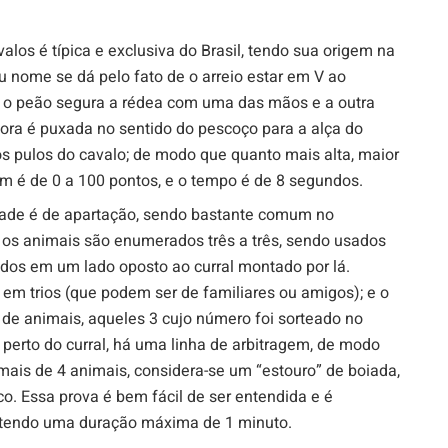
los é típica e exclusiva do Brasil, tendo sua origem na
 nome se dá pelo fato de o arreio estar em V ao
e, o peão segura a rédea com uma das mãos e a outra
ora é puxada no sentido do pescoço para a alça do
s pulos do cavalo; de modo que quanto mais alta, maior
ém é de 0 a 100 pontos, e o tempo é de 8 segundos.
ade é de apartação, sendo bastante comum no
, os animais são enumerados três a três, sendo usados
os em um lado oposto ao curral montado por lá.
 em trios (que podem ser de familiares ou amigos); e o
ote de animais, aqueles 3 cujo número foi sorteado no
perto do curral, há uma linha de arbitragem, de modo
ais de 4 animais, considera-se um “estouro” de boiada,
o. Essa prova é bem fácil de ser entendida e é
 tendo uma duração máxima de 1 minuto.