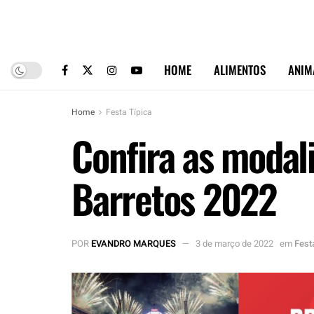
HOME
ALIMENTOS
ANIM
Home
Festa Típica
Confira as modal
Barretos 2022
POR
EVANDRO MARQUES
3 de março de 2022
em
Fest