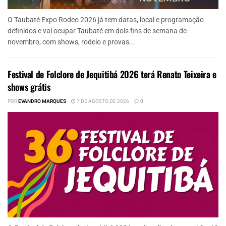
O Taubaté Expo Rodeo 2026 já tem datas, local e programação
definidos e vai ocupar Taubaté em dois fins de semana de
novembro, com shows, rodeio e provas...
Festival de Folclore de Jequitibá 2026 terá Renato Teixeira e
shows grátis
POR
EVANDRO MARQUES
7 DE AGOSTO DE 2026
0