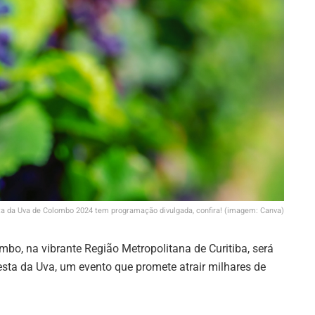
ta da Uva de Colombo 2024 tem programação divulgada, confira! (imagem: Canva)
bo, na vibrante Região Metropolitana de Curitiba, será
sta da Uva, um evento que promete atrair milhares de