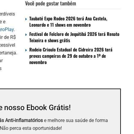
Você pode gostar também
rdíveis
Taubaté Expo Rodeo 2026 terá Ana Castela,
e e
Leonardo e 11 shows em novembro
roPlay
.
Festival de Folclore de Jequitibá 2026 terá Renato
ir de R$
Teixeira e shows grátis
essível
Rodeio Crioulo Estadual de Cidreira 2026 terá
rtaneja.
provas campeiras de 29 de outubro a 1º de
ar
novembro
s
 nosso Ebook Grátis!
s Anti-inflamatórios
e melhore sua saúde de forma
 Não perca esta oportunidade!