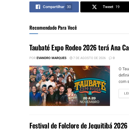
Compartilhar
30
Tweet
19
Recomendado Para Você
Taubaté Expo Rodeo 2026 terá Ana Ca
POR
EVANDRO MARQUES
7 DE AGOSTO DE 2026
0
O Tau
defin
com s
LE
Festival de Folclore de Jequitibá 2026