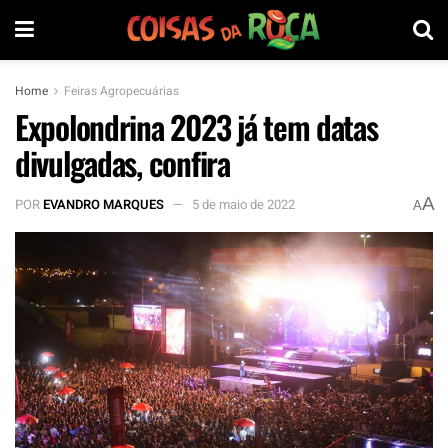
Home
Feiras Agropecuárias
Expolondrina 2023 já tem datas
divulgadas, confira
A
POR
EVANDRO MARQUES
5 de maio de 2022
A