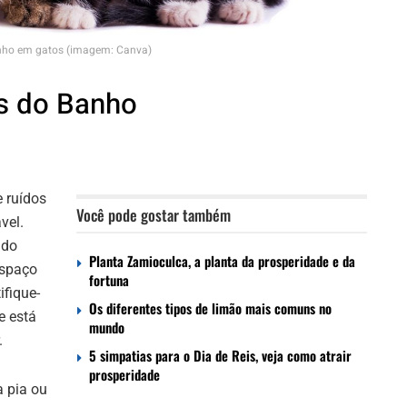
ho em gatos (imagem: Canva)
es do Banho
e ruídos
Você pode gostar também
vel.
 do
Planta Zamioculca, a planta da prosperidade e da
espaço
fortuna
ifique-
Os diferentes tipos de limão mais comuns no
e está
mundo
.
5 simpatias para o Dia de Reis, veja como atrair
prosperidade
a pia ou