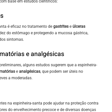
com base em estudos científicos:
es
anta é eficaz no tratamento de
gastrites
e
úlceras
cidez do estômago e protegendo a mucosa gástrica,
 dos sintomas.
amatórias e analgésicas
preliminares, alguns estudos sugerem que a espinheira-
amatórias
e
analgésicas
, que podem ser úteis no
leves a moderadas.
tes na espinheira-santa pode ajudar na proteção contra
adores do envelhecimento precoce e de diversas doenças