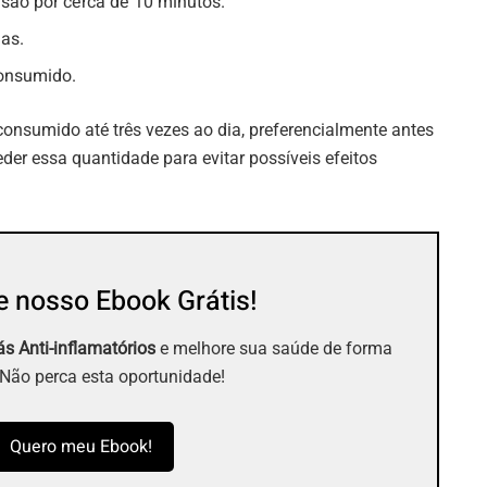
usão por cerca de 10 minutos.
has.
consumido.
consumido até três vezes ao dia, preferencialmente antes
der essa quantidade para evitar possíveis efeitos
 nosso Ebook Grátis!
s Anti-inflamatórios
e melhore sua saúde de forma
 Não perca esta oportunidade!
Quero meu Ebook!