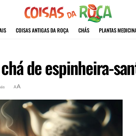
AIS
COISAS ANTIGAS DA ROÇA
CHÁS
PLANTAS MEDICIN
chá de espinheira-san
A
hás
A