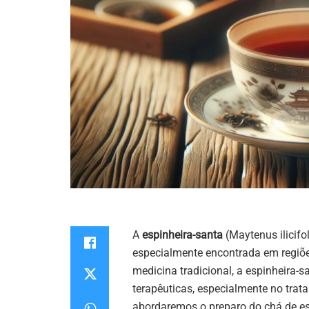
A
espinheira-santa
(Maytenus ilicifo
especialmente encontrada em regiões
medicina tradicional, a espinheira-
terapêuticas, especialmente no trat
abordaremos o preparo do chá de esp