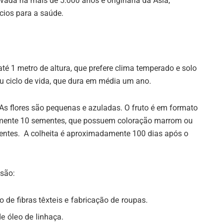
tivada há mais de 5.000 anos é originária da Ásia,
cios para a saúde.
é 1 metro de altura, que prefere clima temperado e solo
 ciclo de vida, que dura em média um ano.
 As flores são pequenas e azuladas. O fruto é em formato
mente 10 sementes, que possuem coloração marrom ou
entes. A colheita é aproximadamente 100 dias após o
 são:
o de fibras têxteis e fabricação de roupas.
e óleo de linhaça.