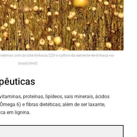
ocelimao.com.br/site/linhaca/220-o-cultivo-da-semente-de-linhaca-no-
brasil.html)
pêuticas
taminas, proteínas, lipídeos, sais minerais, ácidos
mega 6) e fibras dietéticas; além de ser laxante,
ica em lignina.