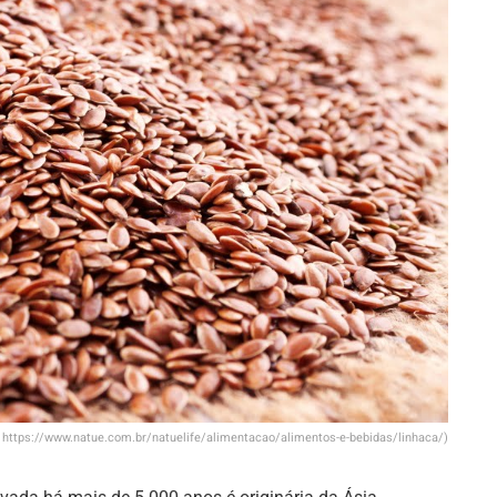
e https://www.natue.com.br/natuelife/alimentacao/alimentos-e-bebidas/linhaca/)