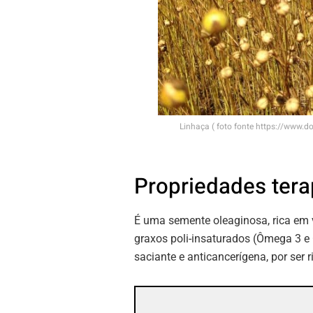
Linhaça ( foto fonte https://www.d
Propriedades tera
É uma semente oleaginosa, rica em vi
graxos poli-insaturados (Ômega 3 e Ô
saciante e anticancerígena, por ser r