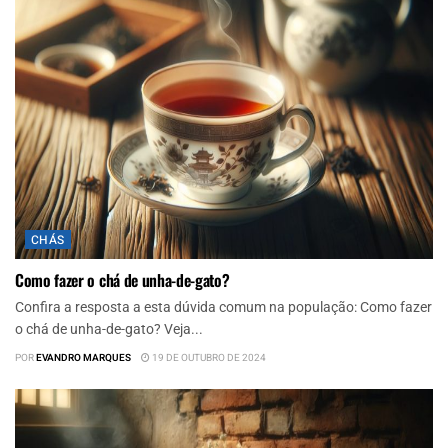
CHÁS
Como fazer o chá de unha-de-gato?
Confira a resposta a esta dúvida comum na população: Como fazer
o chá de unha-de-gato? Veja...
POR
EVANDRO MARQUES
19 DE OUTUBRO DE 2024