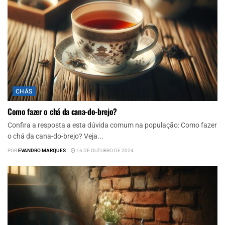
CHÁS
Como fazer o chá da cana-do-brejo?
Confira a resposta a esta dúvida comum na população: Como fazer
o chá da cana-do-brejo? Veja...
POR
EVANDRO MARQUES
16 DE OUTUBRO DE 2024