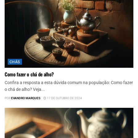
CHÁS
Como fazer o chá de alho?
Confira a resposta a esta dúvida comum na população: Como fazer
o chá de alho? Veja...
POR
EVANDRO MARQUES
17 DE OUTUBRO DE 2024