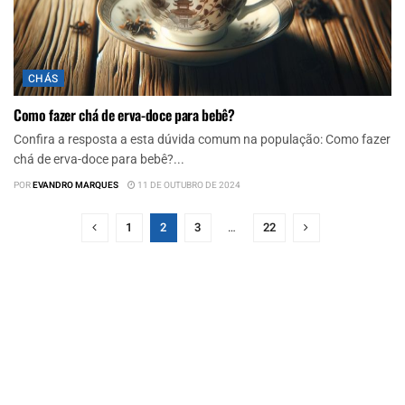
CHÁS
Como fazer chá de erva-doce para bebê?
Confira a resposta a esta dúvida comum na população: Como fazer
chá de erva-doce para bebê?...
POR
EVANDRO MARQUES
11 DE OUTUBRO DE 2024
1
2
3
…
22