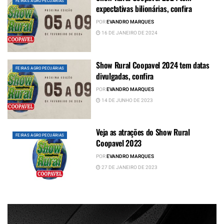
FEIRAS AGROPECUÁRIAS
expectativas bilionárias, confira
POR
EVANDRO MARQUES
16 DE JANEIRO DE 2024
Show Rural Coopavel 2024 tem datas
FEIRAS AGROPECUÁRIAS
divulgadas, confira
POR
EVANDRO MARQUES
14 DE JUNHO DE 2023
Veja as atrações do Show Rural
FEIRAS AGROPECUÁRIAS
Coopavel 2023
POR
EVANDRO MARQUES
27 DE JANEIRO DE 2023