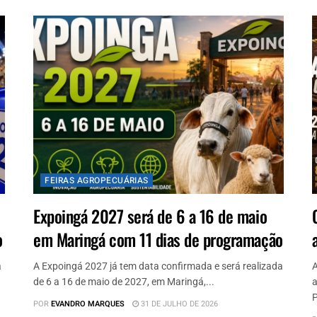
FEIRAS AGROPECUÁRIAS
Expoingá 2027 será de 6 a 16 de maio
o
em Maringá com 11 dias de programação
a
A Expoingá 2027 já tem data confirmada e será realizada
A
de 6 a 16 de maio de 2027, em Maringá,...
a
P
POR
EVANDRO MARQUES
31 DE JULHO DE 2026