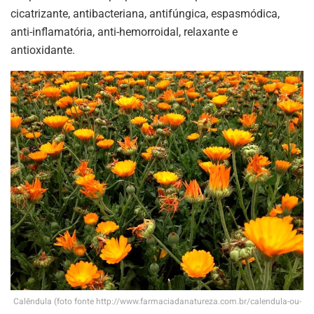
cicatrizante, antibacteriana, antifúngica, espasmódica,
anti-inflamatória, anti-hemorroidal, relaxante e
antioxidante.
Calêndula (foto fonte http://www.farmaciadanatureza.com.br/calendula-ou-