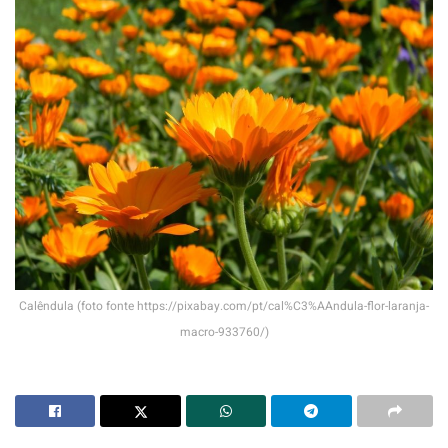
Calêndula (foto fonte https://pixabay.com/pt/cal%C3%AAndula-flor-laranja-
macro-933760/)