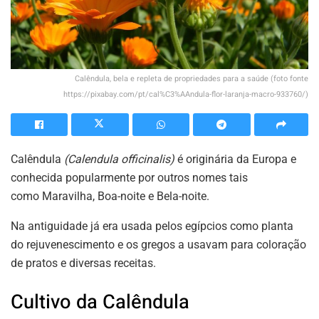
Calêndula, bela e repleta de propriedades para a saúde (foto fonte
https://pixabay.com/pt/cal%C3%AAndula-flor-laranja-macro-933760/)
Calêndula
(Calendula officinalis)
é originária da Europa e
conhecida popularmente por outros nomes tais
como Maravilha, Boa-noite e Bela-noite.
Na antiguidade já era usada pelos egípcios como planta
do rejuvenescimento e os gregos a usavam para coloração
de pratos e diversas receitas.
Cultivo da Calêndula